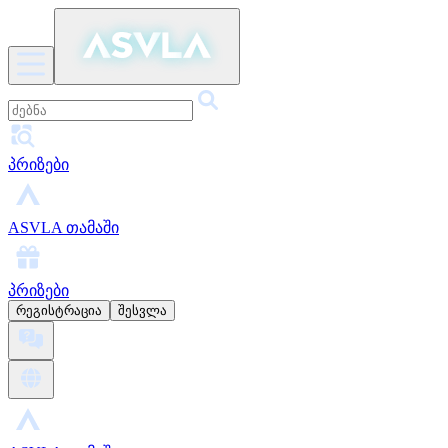
პრიზები
ASVLA თამაში
პრიზები
რეგისტრაცია
შესვლა